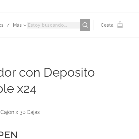
os
Más
Cesta
dor con Deposito
le x24
 Cajón x 30 Cajas
PEN