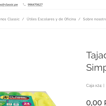
s@classic.pe
996470627
nos Classic
Útiles Escolares y de Oficina
Sobre nosotr
Taja
Simp
Caja x24 |
0,00