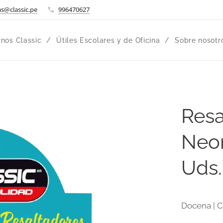
s@classic.pe
996470627
nos Classic
Útiles Escolares y de Oficina
Sobre nosotr
Resa
Neon
Uds.
Docena | C