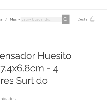
os
Más
Cesta
ensador Huesito
x7.4x6.8cm - 4
res Surtido
Unidades