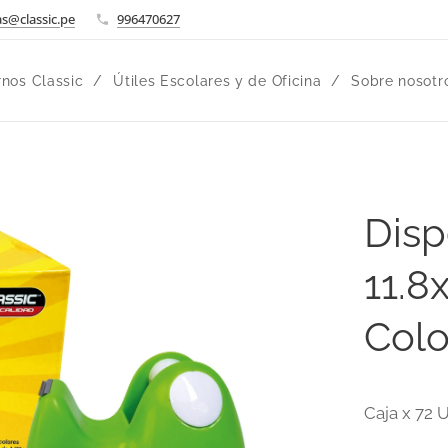
s@classic.pe
996470627
nos Classic
Útiles Escolares y de Oficina
Sobre nosotr
Disp
11.8
Colo
Caja x 72 